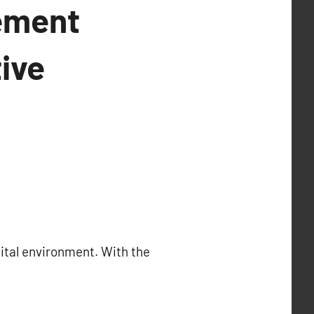
ement
ive
tal environment. With the