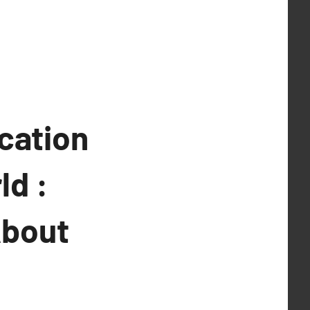
cation
ld :
About