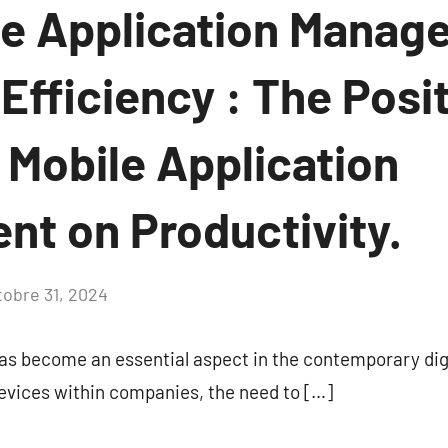
e Application Manag
fficiency : The Posit
 Mobile Application
t on Productivity.
tobre 31, 2024
Aucun
commentaire
 become an essential aspect in the contemporary digi
devices within companies, the need to […]