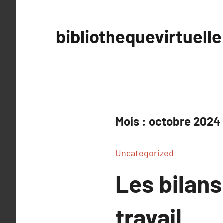
Aller
au
bibliothequevirtuelle
contenu
Mois :
octobre 2024
Uncategorized
Les bilan
travail