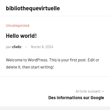
Aller
bibliothequevirtuelle
au
contenu
Uncategorized
Hello world!
par
c5e6z
février 8, 2024
1
commentaire
Welcome to WordPress. This is your first post. Edit or
delete it, then start writing!
Navigation
Article suivant
Des informations sur Google
de