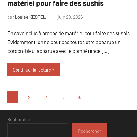
matériel pour faire des sushis
par
Louise KESTEL
juin 29, 2026
Aucun
commentaire
En savoir plus à propos de matériel pour faire des sushis
Evidemment, on ne peut pas toutes être apparue un
cordon-bleu, apparue avec le compétence […]
Continuer la lecture
Pagination
Articles
1
2
3
…
30
»
suivants
des
publications
Rechercher
Rechercher