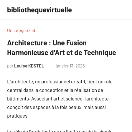
Aller
bibliothequevirtuelle
au
contenu
Uncategorized
Architecture : Une Fusion
Harmonieuse d’Art et de Technique
par
Louise KESTEL
janvier 13, 2025
Aucun
commentaire
L’architecte, un professionnel créatif, tient un rôle
central dans la conception et la réalisation de
bâtiments. Associant art et science, l’architecte
conçoit des espaces à la fois beaux, mais aussi
pratiques.
Le rôle de l’architecte ne se limite pas de la simple