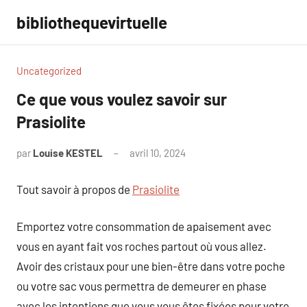
Aller
bibliothequevirtuelle
au
contenu
Uncategorized
Ce que vous voulez savoir sur
Prasiolite
par
Louise KESTEL
avril 10, 2024
Aucun
commentaire
Tout savoir à propos de
Prasiolite
Emportez votre consommation de apaisement avec
vous en ayant fait vos roches partout où vous allez.
Avoir des cristaux pour une bien-être dans votre poche
ou votre sac vous permettra de demeurer en phase
avec les intentions que vous vous êtes fixées pour votre