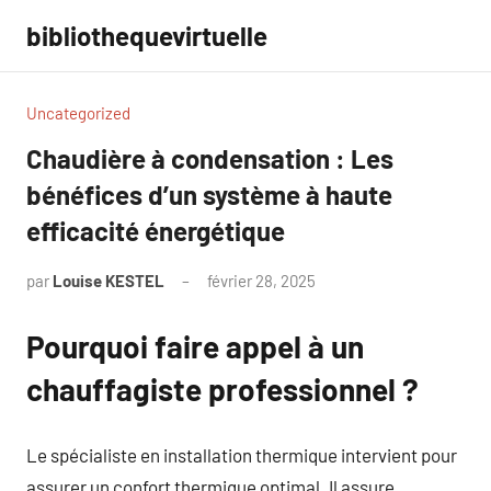
Aller
bibliothequevirtuelle
au
contenu
Uncategorized
Chaudière à condensation : Les
bénéfices d’un système à haute
efficacité énergétique
par
Louise KESTEL
février 28, 2025
Aucun
commentaire
Pourquoi faire appel à un
chauffagiste professionnel ?
Le spécialiste en installation thermique intervient pour
assurer un confort thermique optimal. Il assure