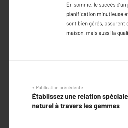
En somme, le succès d’un p
planification minutieuse et
sont bien gérés, assurent q
maison, mais aussi la qual
Navigation
Publication précédente
Établissez une relation spécial
de
naturel à travers les gemmes
l’article