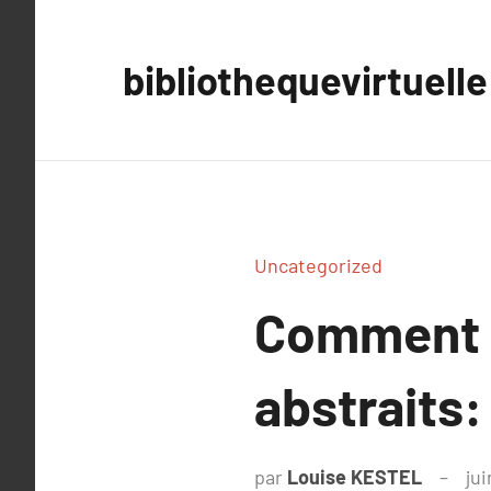
Aller
au
bibliothequevirtuelle
contenu
Uncategorized
Comment d
abstraits:
par
Louise KESTEL
ju