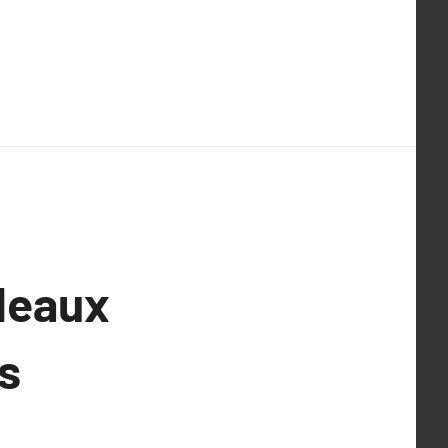
leaux
ls