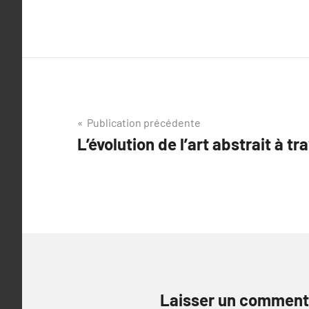
Navigation
Publication précédente
L’évolution de l’art abstrait à t
de
l’article
Laisser un comment