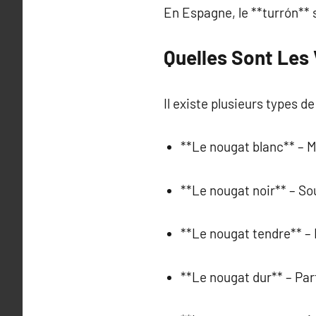
En Espagne, le **turrón** 
Quelles Sont Les 
Il existe plusieurs types 
**Le nougat blanc** – M
**Le nougat noir** – S
**Le nougat tendre** – 
**Le nougat dur** – Par