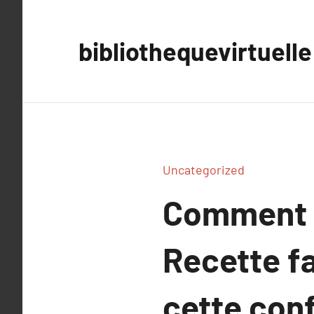
Aller
au
bibliothequevirtuelle
contenu
Uncategorized
Comment f
Recette fa
cette conf