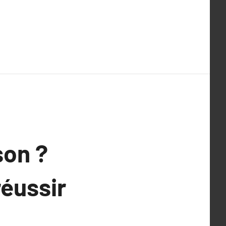
son ?
réussir