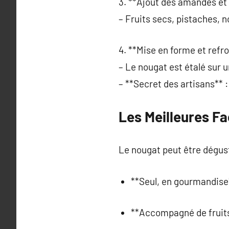
3. **Ajout des amandes et 
– Fruits secs, pistaches, n
4. **Mise en forme et refr
– Le nougat est étalé sur 
– **Secret des artisans** 
Les Meilleures F
Le nougat peut être dégust
**Seul, en gourmandise
**Accompagné de fruits*