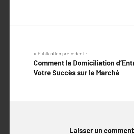
Navigation
Publication précédente
Comment la Domiciliation d’Ent
de
Votre Succès sur le Marché
l’article
Laisser un comment