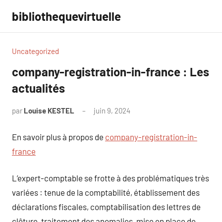
Aller
bibliothequevirtuelle
au
contenu
Uncategorized
company-registration-in-france : Les
actualités
par
Louise KESTEL
juin 9, 2024
Aucun
commentaire
En savoir plus à propos de
company-registration-in-
france
L’expert-comptable se frotte à des problématiques très
variées : tenue de la comptabilité, établissement des
déclarations fiscales, comptabilisation des lettres de
clôture, traitement des anomalies, mise en place de