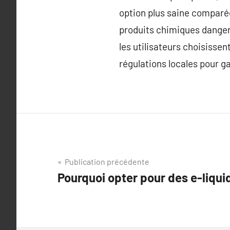
option plus saine comparée
produits chimiques dangere
les utilisateurs choisissen
régulations locales pour ga
Navigation
Publication précédente
Pourquoi opter pour des e-liqui
de
l’article