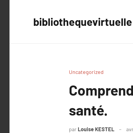
Aller
au
bibliothequevirtuelle
contenu
Uncategorized
Comprendre
santé.
par
Louise KESTEL
avr