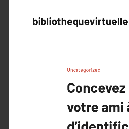
Aller
au
bibliothequevirtuelle
contenu
Uncategorized
Concevez 
votre ami 
d’identifi