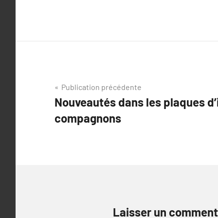
Navigation
Publication précédente
Nouveautés dans les plaques d’i
de
compagnons
l’article
Laisser un comment