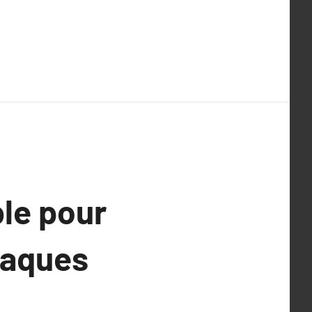
le pour
laques