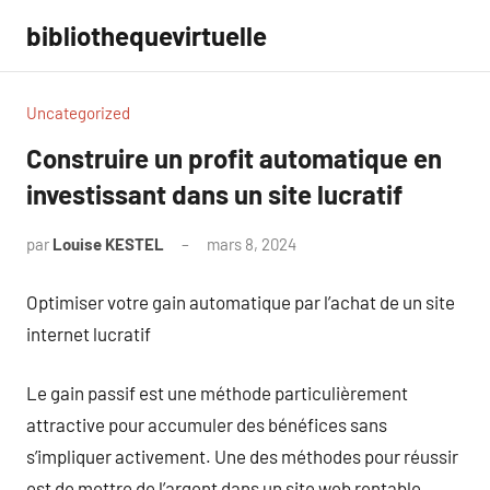
Aller
bibliothequevirtuelle
au
contenu
Uncategorized
Construire un profit automatique en
investissant dans un site lucratif
par
Louise KESTEL
mars 8, 2024
Aucun
commentaire
Optimiser votre gain automatique par l’achat de un site
internet lucratif
Le gain passif est une méthode particulièrement
attractive pour accumuler des bénéfices sans
s’impliquer activement. Une des méthodes pour réussir
est de mettre de l’argent dans un site web rentable.