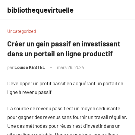
Aller
bibliothequevirtuelle
au
contenu
Uncategorized
Créer un gain passif en investissant
dans un portail en ligne productif
par
Louise KESTEL
mars 26, 2024
Aucun
commentaire
Développer un profit passif en acquérant un portail en
ligne à revenu passif
La source de revenu passif est un moyen séduisante
pour gagner des revenus sans fournir un travail régulier.
Une des méthodes pour réussir est d’investir dans un
site en ligne rentable. Dans ce contenu, nous allons