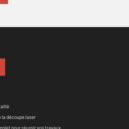
aillé
 la découpe laser
let pour réussir vos travaux.