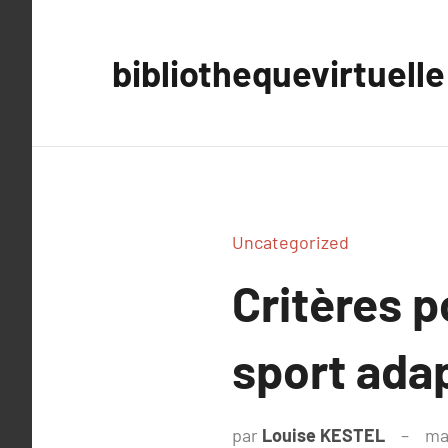
Aller
au
bibliothequevirtuelle
contenu
Uncategorized
Critères p
sport adap
par
Louise KESTEL
ma