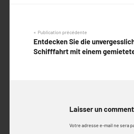
Navigation
Publication précédente
Entdecken Sie die unvergesslic
de
Schifffahrt mit einem gemietet
l’article
Laisser un comment
Votre adresse e-mail ne sera p