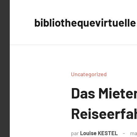
Aller
au
bibliothequevirtuelle
contenu
Uncategorized
Das Miete
Reiseerfa
par
Louise KESTEL
ma