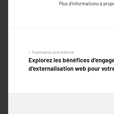
Plus d’informations à pro
Navigation
Publication précédente
Explorez les bénéfices d’engag
de
d’externalisation web pour votre
l’article