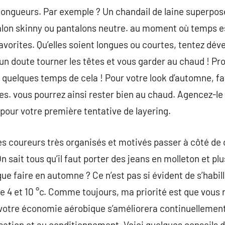
 longueurs. Par exemple ? Un chandail de laine superposé
alon skinny ou pantalons neutre. au moment où temps est
avorites. Qu’elles soient longues ou courtes, tentez dév
cun doute tourner les têtes et vous garder au chaud ! Pr
quelques temps de cela ! Pour votre look d’automne, fa
. vous pourrez ainsi rester bien au chaud. Agencez-le 
 pour votre première tentative de layering.
 des coureurs très organisés et motivés passer à côté de
 sait tous qu’il faut porter des jeans en molleton et pl
ue faire en automne ? Ce n’est pas si évident de s’habil
re 4 et 10 °c. Comme toujours, ma priorité est que vous 
 votre économie aérobique s’améliorera continuellement 
ation et au conditionnement. Voici quelques conseils de