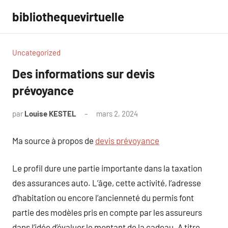
Aller
bibliothequevirtuelle
au
contenu
Uncategorized
Des informations sur devis
prévoyance
par
Louise KESTEL
mars 2, 2024
Aucun
commentaire
Ma source à propos de
devis prévoyance
Le profil dure une partie importante dans la taxation
des assurances auto. L’âge, cette activité, l’adresse
d’habitation ou encore l’ancienneté du permis font
partie des modèles pris en compte par les assureurs
dans l’idée d’évaluer le montant de la cadeau. A titre