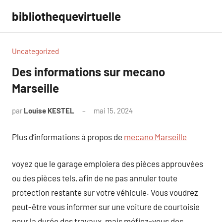
Aller
bibliothequevirtuelle
au
contenu
Uncategorized
Des informations sur mecano
Marseille
par
Louise KESTEL
mai 15, 2024
Aucun
commentaire
Plus d’informations à propos de
mecano Marseille
voyez que le garage emploiera des pièces approuvées
ou des pièces tels, afin de ne pas annuler toute
protection restante sur votre véhicule. Vous voudrez
peut-être vous informer sur une voiture de courtoisie
pour la durée des travaux, mais méfiez-vous des