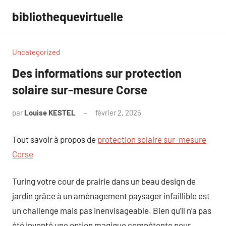
Aller
bibliothequevirtuelle
au
contenu
Uncategorized
Des informations sur protection
solaire sur-mesure Corse
par
Louise KESTEL
février 2, 2025
Aucun
commentaire
Tout savoir à propos de
protection solaire sur-mesure
Corse
Turing votre cour de prairie dans un beau design de
jardin grâce à un aménagement paysager infaillible est
un challenge mais pas inenvisageable. Bien qu’il n’a pas
été inventé une option magique compétente pour