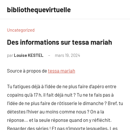
Aller
bibliothequevirtuelle
au
contenu
Uncategorized
Des informations sur tessa mariah
par
Louise KESTEL
mars 19, 2024
Aucun
commentaire
Source à propos de
tessa mariah
Tu fatigues déjà à l’idée de ne plus faire d’apéro entre
copains qu’à 17 h, il fait déjà nuit ? Tu ne te fais pas à
l’idée de ne plus faire de rôtisserie le dimanche ? Bref, tu
détestes l’hiver au moins comme nous ? On a la
réponse… et la seule réponse quand on y réfléchit.
Regarder des séries ! Et pas n’importe lesquelles. Les