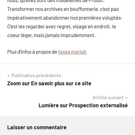
nous, qu’elles sont des madeleines de Proust.
Transformer nos archives en bouffonnerie, c’est pas
impérativement abandonner nos premières voluptés.
C’est les regarder avec regret, visage en endroit. le
coeur léger, mais jamais imprudemment.
Plus d’infos à propos de
tessa mariah
Navigation
Publication précédente
Zoom sur En savoir plus sur ce site
de
Article suivant
l’article
Lumière sur Prospection externalisé
Laisser un commentaire