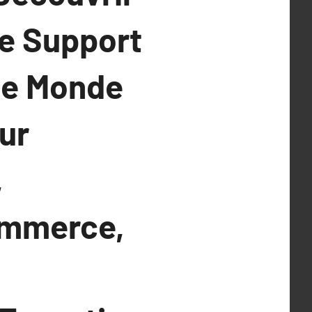
le Support
le Monde
ur
,
ommerce,