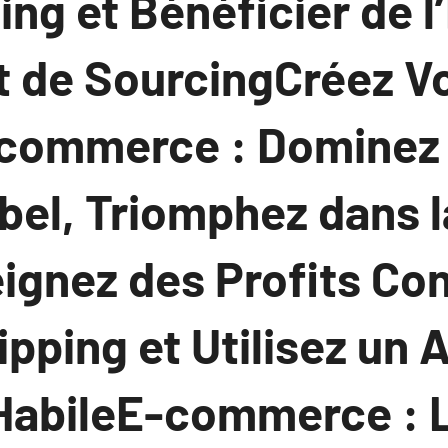
ng et Bénéficier de l
t de SourcingCréez V
-commerce : Domine
bel, Triomphez dans l
eignez des Profits C
pping et Utilisez un 
HabileE-commerce : 