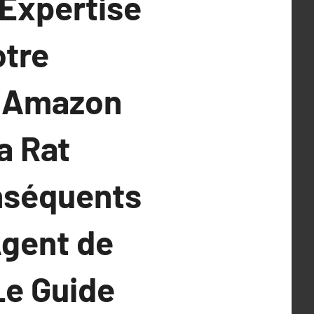
’Expertise
otre
z Amazon
a Rat
onséquents
Agent de
Le Guide