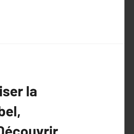
ser la
bel,
 Découvrir