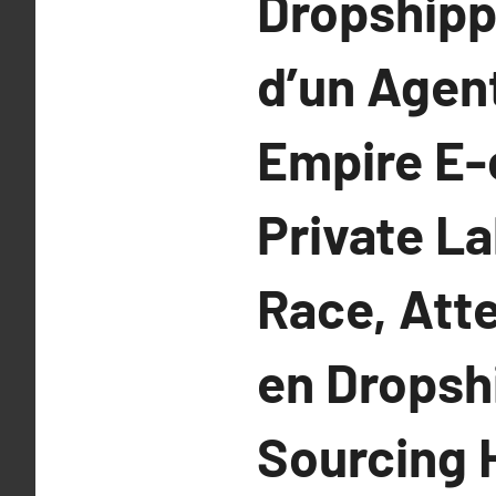
Dropshippi
d’un Agen
Empire E
Private La
Race, Att
en Dropshi
Sourcing 