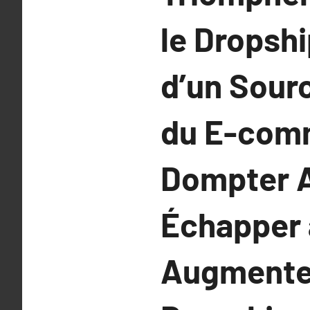
le Dropsh
d’un Sour
du E-comm
Dompter A
Échapper 
Augmenter