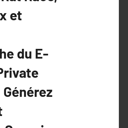
x et
he du E-
rivate
, Générez
t