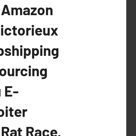
e Amazon
Victorieux
opshipping
Sourcing
 E-
oiter
 Rat Race,