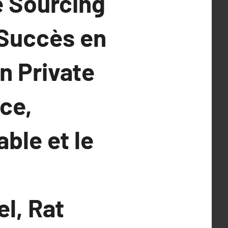
e Sourcing
 Succès en
n Private
ce,
ble et le
l, Rat