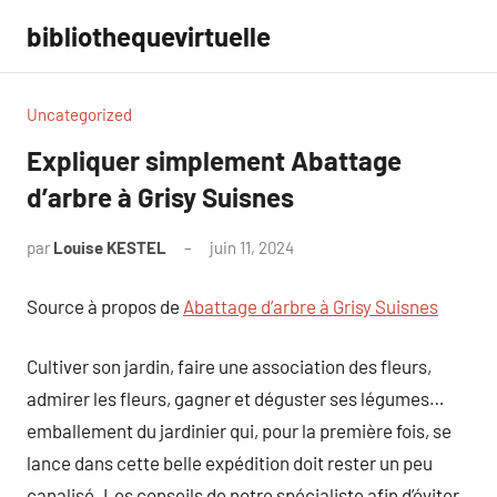
Aller
bibliothequevirtuelle
au
contenu
Uncategorized
Expliquer simplement Abattage
d’arbre à Grisy Suisnes
par
Louise KESTEL
juin 11, 2024
Aucun
commentaire
Source à propos de
Abattage d’arbre à Grisy Suisnes
Cultiver son jardin, faire une association des fleurs,
admirer les fleurs, gagner et déguster ses légumes…
emballement du jardinier qui, pour la première fois, se
lance dans cette belle expédition doit rester un peu
canalisé. Les conseils de notre spécialiste afin d’éviter