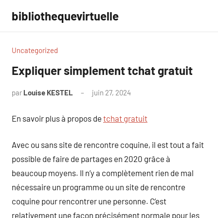
Aller
bibliothequevirtuelle
au
contenu
Uncategorized
Expliquer simplement tchat gratuit
par
Louise KESTEL
juin 27, 2024
Aucun
commentaire
En savoir plus à propos de
tchat gratuit
Avec ou sans site de rencontre coquine, il est tout a fait
possible de faire de partages en 2020 grâce à
beaucoup moyens. Il n’y a complètement rien de mal
nécessaire un programme ou un site de rencontre
coquine pour rencontrer une personne. C’est
relativement une façon précisément normale pour les