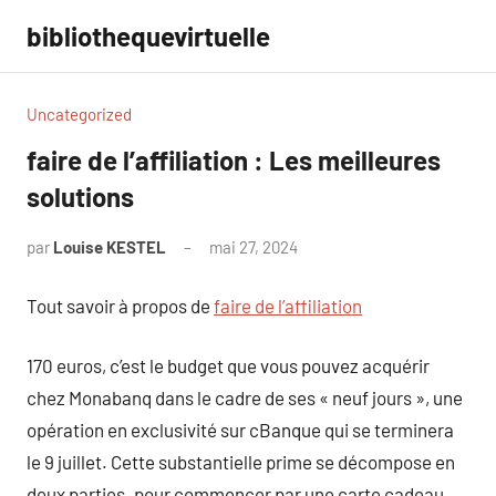
Aller
bibliothequevirtuelle
au
contenu
Uncategorized
faire de l’affiliation : Les meilleures
solutions
par
Louise KESTEL
mai 27, 2024
Aucun
commentaire
Tout savoir à propos de
faire de l’affiliation
170 euros, c’est le budget que vous pouvez acquérir
chez Monabanq dans le cadre de ses « neuf jours », une
opération en exclusivité sur cBanque qui se terminera
le 9 juillet. Cette substantielle prime se décompose en
deux parties. pour commencer par une carte cadeau