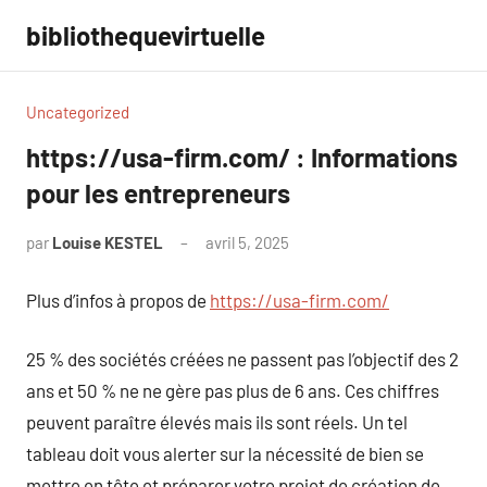
Aller
bibliothequevirtuelle
au
contenu
Uncategorized
https://usa-firm.com/ : Informations
pour les entrepreneurs
par
Louise KESTEL
avril 5, 2025
Aucun
commentaire
Plus d’infos à propos de
https://usa-firm.com/
25 % des sociétés créées ne passent pas l’objectif des 2
ans et 50 % ne ne gère pas plus de 6 ans. Ces chiffres
peuvent paraître élevés mais ils sont réels. Un tel
tableau doit vous alerter sur la nécessité de bien se
mettre en tête et préparer votre projet de création de