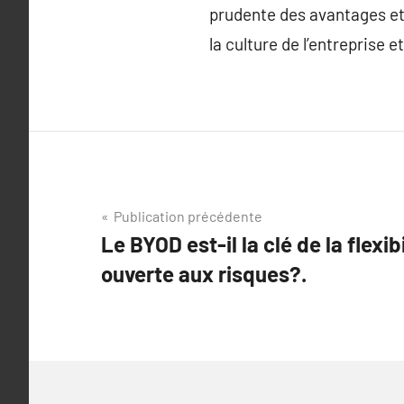
prudente des avantages et 
la culture de l’entreprise 
Navigation
Publication précédente
Le BYOD est-il la clé de la flexib
de
ouverte aux risques?.
l’article