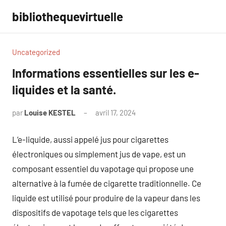
Aller
bibliothequevirtuelle
au
contenu
Uncategorized
Informations essentielles sur les e-
liquides et la santé.
par
Louise KESTEL
avril 17, 2024
Aucun
commentaire
L’e-liquide, aussi appelé jus pour cigarettes
électroniques ou simplement jus de vape, est un
composant essentiel du vapotage qui propose une
alternative à la fumée de cigarette traditionnelle. Ce
liquide est utilisé pour produire de la vapeur dans les
dispositifs de vapotage tels que les cigarettes