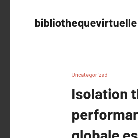
Aller
au
bibliothequevirtuelle
contenu
Uncategorized
Isolation
performan
globale es