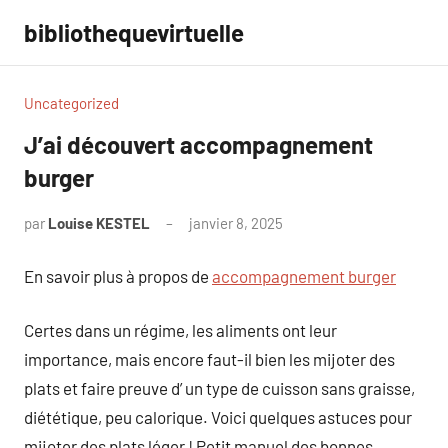
Aller
bibliothequevirtuelle
au
contenu
Uncategorized
J’ai découvert accompagnement
burger
par
Louise KESTEL
janvier 8, 2025
Aucun
commentaire
En savoir plus à propos de
accompagnement burger
Certes dans un régime, les aliments ont leur
importance, mais encore faut-il bien les mijoter des
plats et faire preuve d’ un type de cuisson sans graisse,
diététique, peu calorique. Voici quelques astuces pour
mijoter des plats léger ! Petit manuel des bonnes