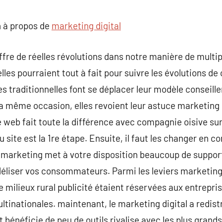
commentaire
 à propos de
marketing digital
fre de réelles révolutions dans notre manière de multip
elles pourraient tout à fait pour suivre les évolutions de
s traditionnelles font se déplacer leur modèle conseille
la même occasion, elles revoient leur astuce marketing g
e web fait toute la différence avec compagnie oisive sur
u site est la 1re étape. Ensuite, il faut les changer en 
r marketing met à votre disposition beaucoup de suppo
idéliser vos consommateurs. Parmi les leviers marketing 
e milieux rural publicité étaient réservées aux entrepr
ltinationales. maintenant, le marketing digital a redist
 bénéficie de peu de outils rivalise avec les plus grands.