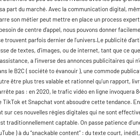
 sa part du marché. Avec la communication digital, mêm
rre son métier peut mettre en place un process expert c
 besoin de centre d’appel, nous pouvons donner facilem
 trouvent parfois dernier de l’univers.Le publicité d’arti
agisse de textes, d’images, ou de internet, tant que ce q
assistance, a l’inverse des annonces publicitaires qui n’
ans le B2C ( société to évanouir ), une commode publica
re être plus tres valable et rationnel qu’un rapport, li
rrête pas : en 2020, le trafic vidéo en ligne invoquera 
 TikTok et Snapchat vont absoudre cette tendance. En
t sur ces nouvelles régies digitales qui ne sont effect
 est traditionnellement captable. On passe patience d’
ouTube ) à du “snackable content” : du texte court, inédi