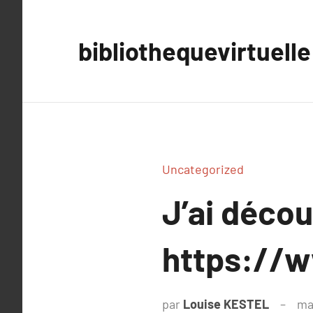
Aller
au
bibliothequevirtuelle
contenu
Uncategorized
J’ai déco
https://
par
Louise KESTEL
ma