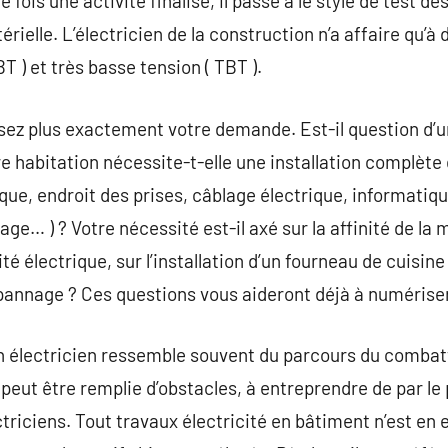
ne fois une activité finalisé, il passe à le style de tes
érielle. L’électricien de la construction n’a affaire qu’à
T ) et très basse tension ( TBT ).
sez plus exactement votre demande. Est-il question d’u
e habitation nécessite-t-elle une installation complète
ique, endroit des prises, câblage électrique, informatiq
age… ) ? Votre nécessité est-il axé sur la affinité de la 
té électrique, sur l’installation d’un fourneau de cuisin
pannage ? Ces questions vous aideront déjà à numériser 
n électricien ressemble souvent du parcours du combatta
peut être remplie d’obstacles, à entreprendre de par le p
ctriciens. Tout travaux électricité en bâtiment n’est e