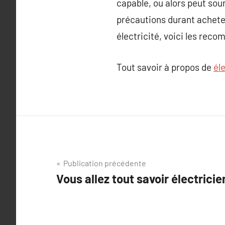
capable, ou alors peut soum
précautions durant acheter
électricité, voici les rec
Tout savoir à propos de
él
Navigation
Publication précédente
Vous allez tout savoir électricie
de
l’article