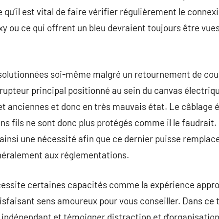
e qu’il est vital de faire vérifier régulièrement le connex
xy ou ce qui offrent un bleu devraient toujours être vues
solutionnées soi-même malgré un retournement de coupe
upteur principal positionné au sein du canvas électriqu
 et anciennes et donc en très mauvais état. Le câblage
 fils ne sont donc plus protégés comme il le faudrait. l
 ainsi une nécessité afin que ce dernier puisse remplac
énéralement aux réglementations.
écessite certaines capacités comme la expérience appro
isfaisant sens amoureux pour vous conseiller. Dans ce tra
re indépendant et témoigner distraction et d’organisation.