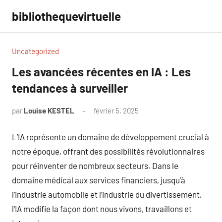
Aller
bibliothequevirtuelle
au
contenu
Uncategorized
Les avancées récentes en IA : Les
tendances à surveiller
par
Louise KESTEL
février 5, 2025
Aucun
commentaire
L’IA représente un domaine de développement crucial à
notre époque, offrant des possibilités révolutionnaires
pour réinventer de nombreux secteurs. Dans le
domaine médical aux services financiers, jusqu’à
l’industrie automobile et l’industrie du divertissement,
l’IA modifie la façon dont nous vivons, travaillons et