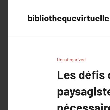
Aller
au
bibliothequevirtuelle
contenu
Uncategorized
Les défis 
paysagist
nécessair