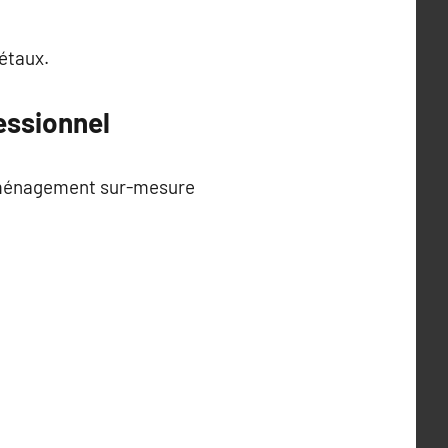
gétaux.
essionnel
n aménagement sur-mesure