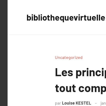
Aller
au
bibliothequevirtuelle
contenu
Uncategorized
Les princ
tout compr
par
Louise KESTEL
jan