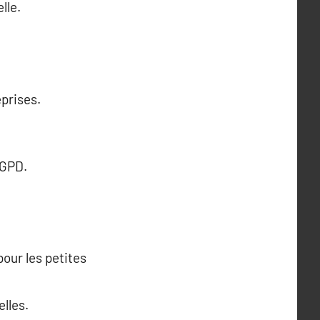
lle.
prises.
RGPD.
our les petites
elles.