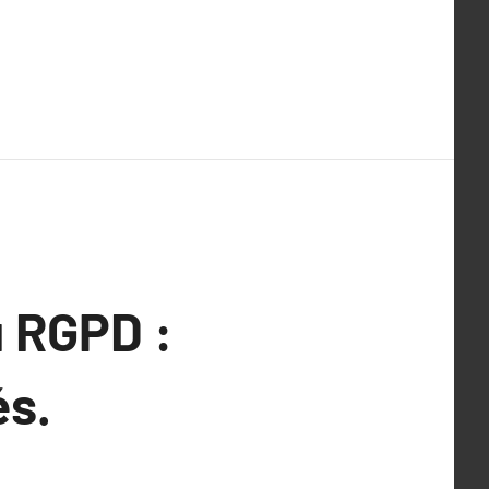
 RGPD :
és.