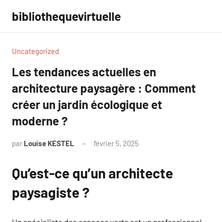
Aller
bibliothequevirtuelle
au
contenu
Uncategorized
Les tendances actuelles en
architecture paysagère : Comment
créer un jardin écologique et
moderne ?
par
Louise KESTEL
février 5, 2025
Aucun
commentaire
Qu’est-ce qu’un architecte
paysagiste ?
Un spécialiste des espaces verts est un professionnel