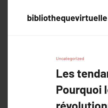
Aller
au
bibliothequevirtuelle
contenu
Uncategorized
Les tenda
Pourquoi 
révolution