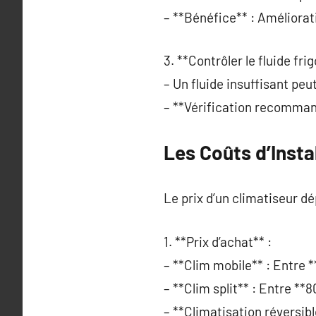
– **Bénéfice** : Améliorati
3. **Contrôler le fluide fri
– Un fluide insuffisant p
– **Vérification recommand
Les Coûts d’Instal
Le prix d’un climatiseur d
1. **Prix d’achat** :
– **Clim mobile** : Entre 
– **Clim split** : Entre *
– **Climatisation réversibl