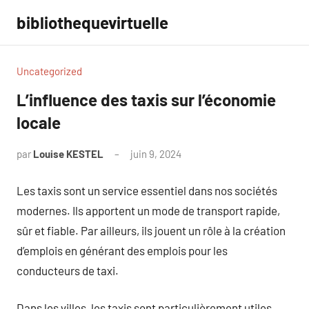
Aller
bibliothequevirtuelle
au
contenu
Uncategorized
L’influence des taxis sur l’économie
locale
par
Louise KESTEL
juin 9, 2024
Aucun
commentaire
Les taxis sont un service essentiel dans nos sociétés
modernes. Ils apportent un mode de transport rapide,
sûr et fiable. Par ailleurs, ils jouent un rôle à la création
d’emplois en générant des emplois pour les
conducteurs de taxi.
Dans les villes, les taxis sont particulièrement utiles