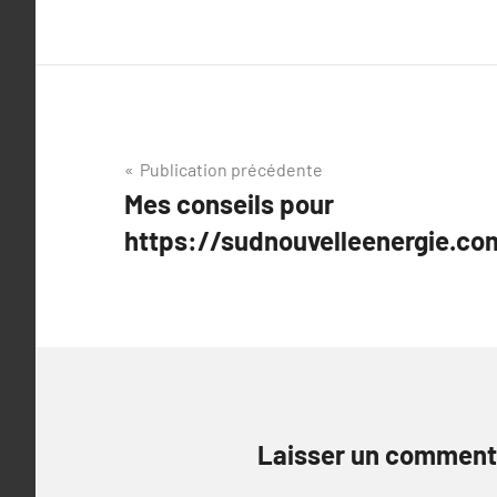
Navigation
Publication précédente
Mes conseils pour
de
https://sudnouvelleenergie.co
l’article
Laisser un comment