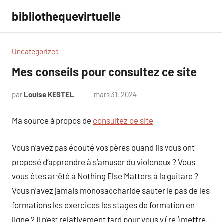
Aller
bibliothequevirtuelle
au
contenu
Uncategorized
Mes conseils pour consultez ce site
par
Louise KESTEL
mars 31, 2024
Aucun
commentaire
Ma source à propos de
consultez ce site
Vous n’avez pas écouté vos pères quand ils vous ont
proposé d’apprendre à s’amuser du violoneux ? Vous
vous êtes arrêté à Nothing Else Matters à la guitare ?
Vous n’avez jamais monosaccharide sauter le pas de les
formations les exercices les stages de formation en
ligne ? Il n’est relativement tard pour vous y ( re ) mettre,