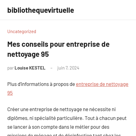
Aller
bibliothequevirtuelle
au
contenu
Uncategorized
Mes conseils pour entreprise de
nettoyage 95
par
Louise KESTEL
juin 7, 2024
Aucun
commentaire
Plus d’informations à propos de
entreprise de nettoyage
95
Créer une entreprise de nettoyage ne nécessite ni
diplômes, ni spécialité particulière. Tout à chacun peut
se lancer à son compte dans le métier pour des
missions de ménage et de désinfection tant chez les