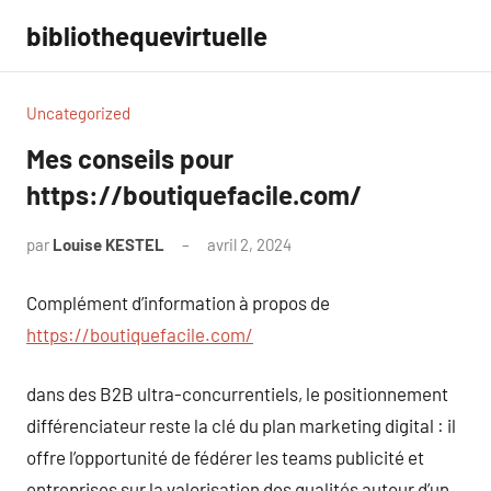
Aller
bibliothequevirtuelle
au
contenu
Uncategorized
Mes conseils pour
https://boutiquefacile.com/
par
Louise KESTEL
avril 2, 2024
Aucun
commentaire
Complément d’information à propos de
https://boutiquefacile.com/
dans des B2B ultra-concurrentiels, le positionnement
différenciateur reste la clé du plan marketing digital : il
offre l’opportunité de fédérer les teams publicité et
entreprises sur la valorisation des qualités autour d’un