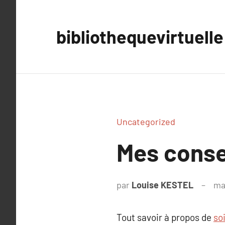
Aller
au
bibliothequevirtuelle
contenu
Uncategorized
Mes consei
par
Louise KESTEL
ma
Tout savoir à propos de
so