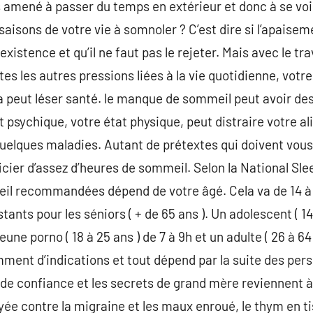
s amené à passer du temps en extérieur et donc à se voi
aisons de votre vie à somnoler ? C’est dire si l’apaisem
istence et qu’il ne faut pas le rejeter. Mais avec le trav
s les autres pressions liées à la vie quotidienne, vot
a peut léser santé. le manque de sommeil peut avoir de
t psychique, votre état physique, peut distraire votre a
quelques maladies. Autant de prétextes qui doivent vou
cier d’assez d’heures de sommeil. Selon la National Sle
l recommandées dépend de votre âgé. Cela va de 14 à 
tants pour les séniors ( + de 65 ans ). Un adolescent ( 14
eune porno ( 18 à 25 ans ) de 7 à 9h et un adulte ( 26 à 64
emment d’indications et tout dépend par la suite des pe
de confiance et les secrets de grand mère reviennent à
e contre la migraine et les maux enroué, le thym en tis