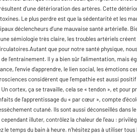
ésultent d’une détérioration des artères. Cette détérior
 toxines. Le plus perdre est que la sédentarité et les m
cipaux déclencheurs d’une mauvaise santé artérielle. Bi
ne sémiologie très claire, les troubles artériels créent 
irculatoires.Autant que pour notre santé physique, no
 de l’entrainement. Il y a bien sûr l’alimentation, mais 
nce, l’envie d’apprendre, le lien social, les émotions c
rosciences considèrent que l’empathie est aussi positif 
n cortex, ça se travaille, cela se « tendon », et pour p
faits de l’apprentissage du « par cœur », compte d’éco
ssèchement cutané. Ils sont aussi déconseillés dans le 
z cependant illuter, contrôlez la chaleur de l’eau : privi
z le temps du bain à heure. n’hésitez pas à utiliser tous 