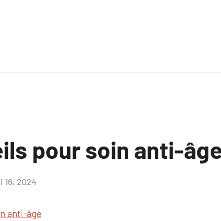
ls pour soin anti-âg
i 16, 2024
Aucun
commentaire
in anti-âge