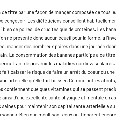
 à ce titre par une façon de manger composée de tous le
e conçevoir. Les diététiciens conseillent habituellemen
bien de poires, de crudités que de protéines. Les ban
n ne présente donc aucun écueil pour la forme, a l’inv
es, manger des nombreux poires dans une journée donne
main. La consommation des bananes participe à ce titre
 permettant de prévenir les maladies cardiovasculaires
it baisser le risque de faire un arrêt du coeur ou une
on artérielle qu’elle fait baisser. Comme autres atouts,
 contiennent quelques vitamines qui se passent préci
 ainsi d’une excellente santé physique et mentale en a
s saines pour maintenir son capital santé artérielle a s
rsonnes. Bien que moult sont ceux qui l’ignorent enco