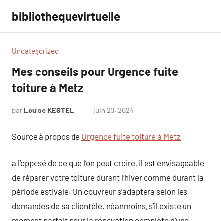
Aller
bibliothequevirtuelle
au
contenu
Uncategorized
Mes conseils pour Urgence fuite
toiture à Metz
par
Louise KESTEL
juin 20, 2024
Aucun
commentaire
Source à propos de
Urgence fuite toiture à Metz
a l’opposé de ce que l’on peut croire, il est envisageable
de réparer votre toiture durant l’hiver comme durant la
période estivale. Un couvreur s’adaptera selon les
demandes de sa clientèle. néanmoins, s’il existe un
moment parfait pour la rénovation complète d’une