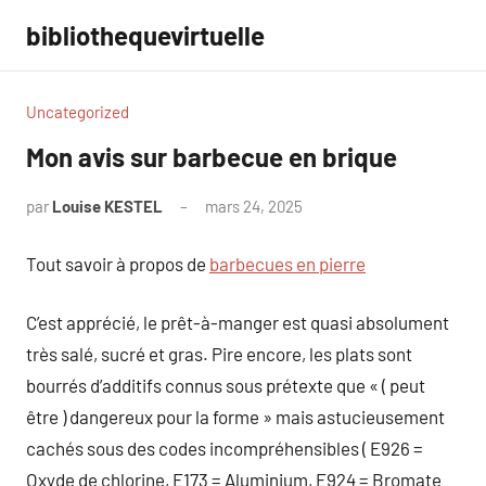
Aller
bibliothequevirtuelle
au
contenu
Uncategorized
Mon avis sur barbecue en brique
par
Louise KESTEL
mars 24, 2025
Aucun
commentaire
Tout savoir à propos de
barbecues en pierre
C’est apprécié, le prêt-à-manger est quasi absolument
très salé, sucré et gras. Pire encore, les plats sont
bourrés d’additifs connus sous prétexte que « ( peut
être ) dangereux pour la forme » mais astucieusement
cachés sous des codes incompréhensibles ( E926 =
Oxyde de chlorine, E173 = Aluminium, E924 = Bromate