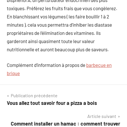
bisphénol A, un perturbateur endocrinien des plus
toxiques. Préférez les fruits frais que vous congèlerez.
En blanchissant vos légumes ( les faire bouillir 1 à 2
minutes ), cela vous permettra d’inhiber les diastase
propriétaires de l’élimination des vitamines. Ils
garderont ainsi quasiment toute leur valeur
nutritionnelle et auront beaucoup plus de saveurs.
Complément d’information à propos de
barbecue en
brique
Navigation
Publication précédente
Vous allez tout savoir four a pizza a bois
de
Article suivant
l’article
Comment installer un hamac : comment trouver