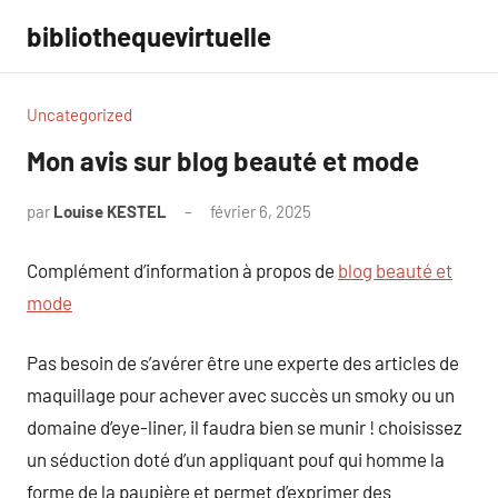
Aller
bibliothequevirtuelle
au
contenu
Uncategorized
Mon avis sur blog beauté et mode
par
Louise KESTEL
février 6, 2025
Aucun
commentaire
Complément d’information à propos de
blog beauté et
mode
Pas besoin de s’avérer être une experte des articles de
maquillage pour achever avec succès un smoky ou un
domaine d’eye-liner, il faudra bien se munir ! choisissez
un séduction doté d’un appliquant pouf qui homme la
forme de la paupière et permet d’exprimer des