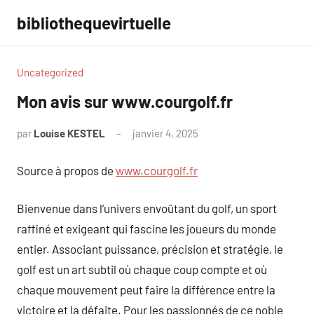
Aller
bibliothequevirtuelle
au
contenu
Uncategorized
Mon avis sur www.courgolf.fr
par
Louise KESTEL
janvier 4, 2025
Aucun
commentaire
Source à propos de
www.courgolf.fr
Bienvenue dans l’univers envoûtant du golf, un sport
raffiné et exigeant qui fascine les joueurs du monde
entier. Associant puissance, précision et stratégie, le
golf est un art subtil où chaque coup compte et où
chaque mouvement peut faire la différence entre la
victoire et la défaite. Pour les passionnés de ce noble