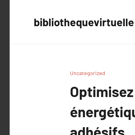
Aller
au
bibliothequevirtuelle
contenu
Uncategorized
Optimisez 
énergétiqu
adhésifs