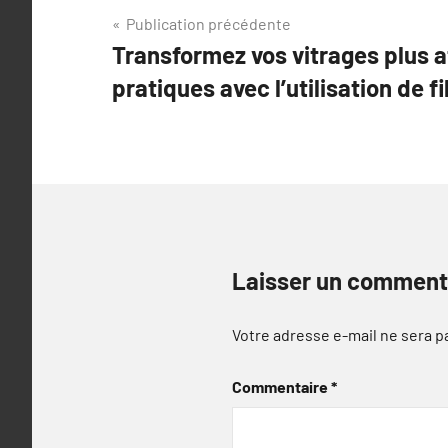
Navigation
Publication précédente
Transformez vos vitrages plus a
de
pratiques avec l’utilisation de f
l’article
Laisser un comment
Votre adresse e-mail ne sera p
Commentaire
*