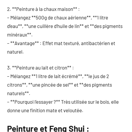
2. **Peinture à la chaux maison** :
– Mélangez **500g de chaux aérienne**, **1 litre
d’eau**, **une cuillère d’huile de lin** et **des pigments
minéraux**.
– **Avantage** : Effet mat texturé, antibactérien et
naturel.
3. **Peinture au lait et citron** :
– Mélangez **1 litre de lait écrémé**, **le jus de 2
citrons**, **une pincée de sel** et **des pigments
naturels**.
– **Pourquoi l’essayer ?** Très utilisée sur le bois, elle
donne une finition mate et veloutée.
Peinture et Feng Shui :